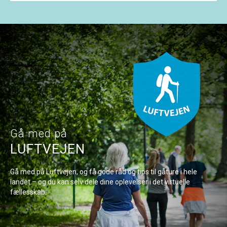
Gå med på
LUFTVEJEN
Gå med på Luftvejen, og få gode råd og tips til gåture i hele
landet – og du kan selv dele dine oplevelser i det virtuelle
fællesskab.