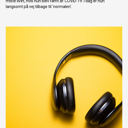
miste livet, hvis hun blev ramt af COVID-19. I dag er hun
langsomt på vej tilbage til 'normalen'.